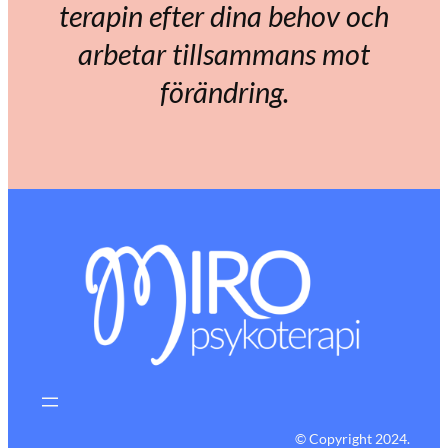
terapin efter dina behov och
arbetar tillsammans mot
förändring.
© Copyright 2024.