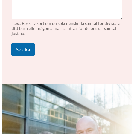
k
E
-
p
T.ex.: Beskriv kort om du söker enskilda samtal för dig själv,
o
ditt barn eller någon annan samt varför du önskar samtal
s
just nu.
t
*
Skicka