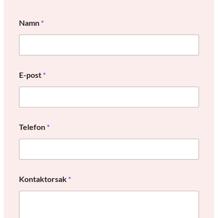
Namn
*
E-post
*
K
Telefon
*
o
n
t
a
k
t
Kontaktorsak
*
o
r
s
a