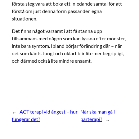
första steg vara att boka ett inledande samtal för att
förstå om just denna form passar den egna
situationen.
Det finns något varsamt i att få stanna upp
tillsammans med någon som kan lyssna efter mönster,
inte bara symtom. Ibland börjar förändring där – när
det som känts tungt och oklart blir lite mer begripligt,
och därmed också lite mindre ensamt.
←
ACT terapi vid ångest – hur
När ska man gå i
fungerar det?
parterapi?
→