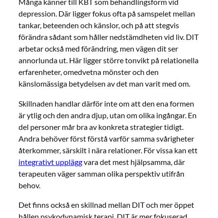
Många känner till KBT som behandlingsform vid
depression. Där ligger fokus ofta på samspelet mellan
tankar, beteenden och känslor, och på att stegvis
förändra sådant som håller nedstämdheten vid liv. DIT
arbetar också med förändring, men vägen dit ser
annorlunda ut. Här ligger större tonvikt på relationella
erfarenheter, omedvetna mönster och den
känslomässiga betydelsen av det man varit med om.
Skillnaden handlar därför inte om att den ena formen
är ytlig och den andra djup, utan om olika ingångar. En
del personer mår bra av konkreta strategier tidigt.
Andra behöver först förstå varför samma svårigheter
återkommer, särskilt i nära relationer. För vissa kan ett
integrativt upplägg
vara det mest hjälpsamma, där
terapeuten väger samman olika perspektiv utifrån
behov.
Det finns också en skillnad mellan DIT och mer öppet
hållen psykodynamisk terapi. DIT är mer fokuserad