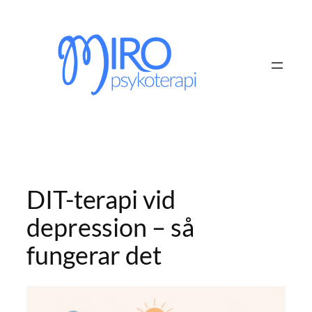
Hoppa
till
innehåll
DIT-terapi vid
depression – så
fungerar det