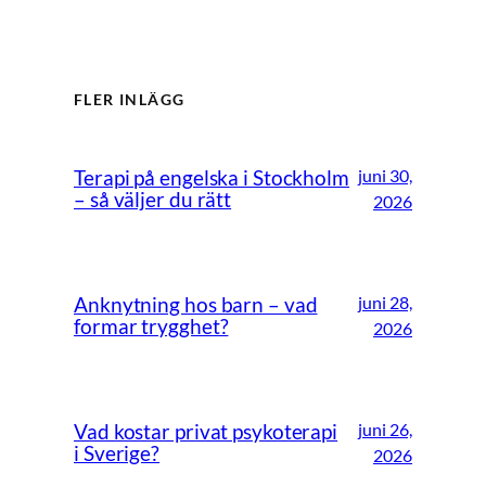
FLER INLÄGG
juni 30,
Terapi på engelska i Stockholm
– så väljer du rätt
2026
juni 28,
Anknytning hos barn – vad
formar trygghet?
2026
juni 26,
Vad kostar privat psykoterapi
i Sverige?
2026