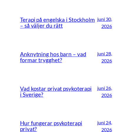
juni 30,
Terapi på engelska i Stockholm
– så väljer du rätt
2026
juni 28,
Anknytning hos barn – vad
formar trygghet?
2026
juni 26,
Vad kostar privat psykoterapi
i Sverige?
2026
juni 24,
Hur fungerar psykoterapi
privat?
2026