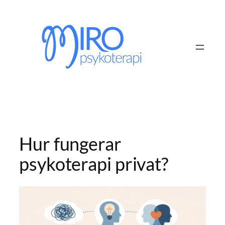
Hoppa
till
innehåll
Hur fungerar
psykoterapi privat?