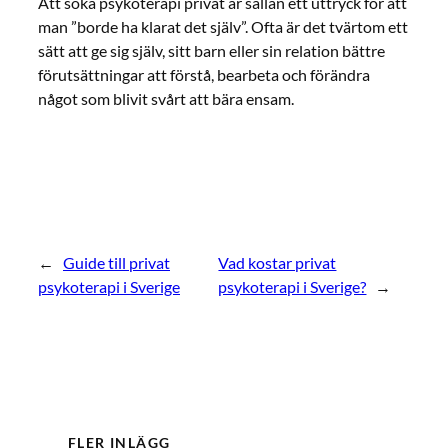
Att söka psykoterapi privat är sällan ett uttryck för att
man ”borde ha klarat det själv”. Ofta är det tvärtom ett
sätt att ge sig själv, sitt barn eller sin relation bättre
förutsättningar att förstå, bearbeta och förändra
något som blivit svårt att bära ensam.
←
Guide till privat
Vad kostar privat
psykoterapi i Sverige
psykoterapi i Sverige?
→
FLER INLÄGG