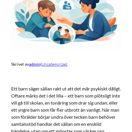
Skrivet av
admin
i
Uncategorized
Ett barn säger sällan rakt ut att det mår psykiskt dåligt.
Oftare märks det i det lilla – ett barn som plötsligt inte
vill gå till skolan, en tonåring som drar sig undan, eller
ett yngre barn som får fler utbrott än vanligt. När man
som förälder börjar undra över tecken barn behöver
samtalsstöd handlar det sällan om en enskild
händelse, utan om ett mönster som väcker oro.