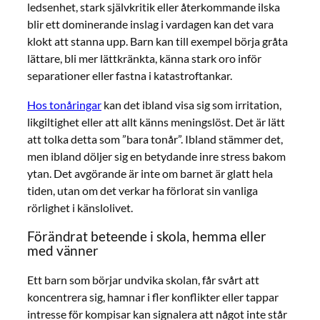
ledsenhet, stark självkritik eller återkommande ilska
blir ett dominerande inslag i vardagen kan det vara
klokt att stanna upp. Barn kan till exempel börja gråta
lättare, bli mer lättkränkta, känna stark oro inför
separationer eller fastna i katastroftankar.
Hos tonåringar
kan det ibland visa sig som irritation,
likgiltighet eller att allt känns meningslöst. Det är lätt
att tolka detta som ”bara tonår”. Ibland stämmer det,
men ibland döljer sig en betydande inre stress bakom
ytan. Det avgörande är inte om barnet är glatt hela
tiden, utan om det verkar ha förlorat sin vanliga
rörlighet i känslolivet.
Förändrat beteende i skola, hemma eller
med vänner
Ett barn som börjar undvika skolan, får svårt att
koncentrera sig, hamnar i fler konflikter eller tappar
intresse för kompisar kan signalera att något inte står