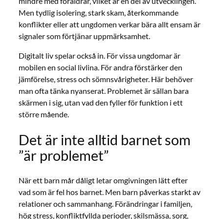
mindre med föräldrar, vilket är en del av utvecklingen.
Men tydlig isolering, stark skam, återkommande
konflikter eller att ungdomen verkar bära allt ensam är
signaler som förtjänar uppmärksamhet.
Digitalt liv spelar också in. För vissa ungdomar är
mobilen en social livlina. För andra förstärker den
jämförelse, stress och sömnsvårigheter. Här behöver
man ofta tänka nyanserat. Problemet är sällan bara
skärmen i sig, utan vad den fyller för funktion i ett
större mående.
Det är inte alltid barnet som
”är problemet”
När ett barn mår dåligt letar omgivningen lätt efter
vad som är fel hos barnet. Men barn påverkas starkt av
relationer och sammanhang. Förändringar i familjen,
hög stress, konfliktfyllda perioder, skilsmässa, sorg,